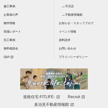
施工事例
可児店
お客様の声
不動産情報館
物件情報
お知らせ・スタッフブログ
現場レポート
イベント情報
完工事例
資料請求
無料相談会
お問い合わせ
Q&A
プライバシーポリシー
open_in_new
規格住宅-FITLIFE-
Recruit
open_in_new
open_in_new
多治見不動産情報館
open_in_new