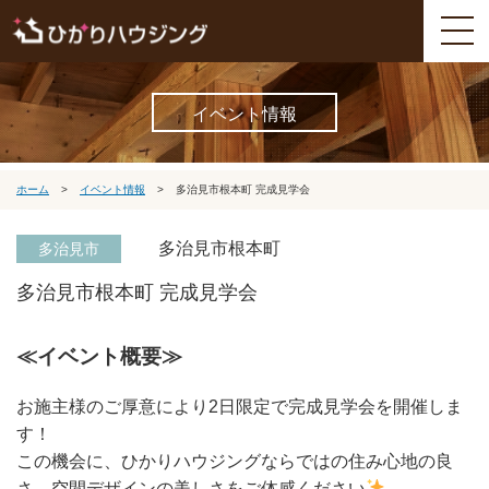
イベント情報
ホーム
>
イベント情報
>
多治見市根本町 完成見学会
多治見市根本町
多治見市
多治見市根本町 完成見学会
≪イベント概要≫
お施主様のご厚意により2日限定で完成見学会を開催しま
す！
この機会に、ひかりハウジングならではの住み心地の良
さ、空間デザインの美しさをご体感ください