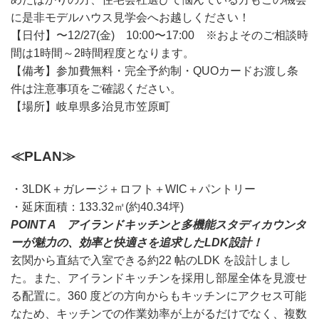
に是非モデルハウス見学会へお越しください！
【日付】〜12/27(金) 10:00〜17:00 ※およそのご相談時
間は1時間～2時間程度となります。
【備考】参加費無料・完全予約制・QUOカードお渡し条
件は注意事項をご確認ください。
【場所】岐阜県多治見市笠原町
≪PLAN≫
・3LDK＋ガレージ＋ロフト＋WIC＋パントリー
・延床面積：133.32㎡(約40.34坪)
POINT A アイランドキッチンと多機能スタディカウンタ
ーが
魅力の、効率と快適さを追求したLDK設計！
玄関から直結で入室できる約22 帖のLDK を設計しまし
た。また、アイランドキッチンを採用し部屋全体を見渡せ
る配置に。360 度どの方向からもキッチンにアクセス可能
なため、キッチンでの作業効率が上がるだけでなく、複数