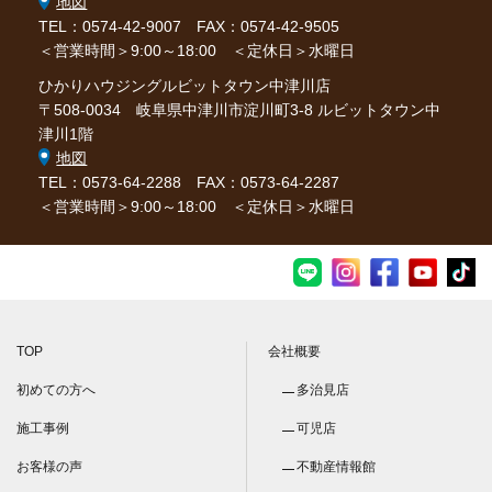
地図
TEL：0574-42-9007
FAX：0574-42-9505
＜営業時間＞9:00～18:00 ＜定休日＞水曜日
ひかりハウジングルビットタウン中津川店
〒508-0034 岐阜県中津川市淀川町3-8 ルビットタウン中
津川1階
地図
TEL：0573-64-2288
FAX：0573-64-2287
＜営業時間＞9:00～18:00 ＜定休日＞水曜日
TOP
会社概要
初めての方へ
多治見店
施工事例
可児店
お客様の声
不動産情報館