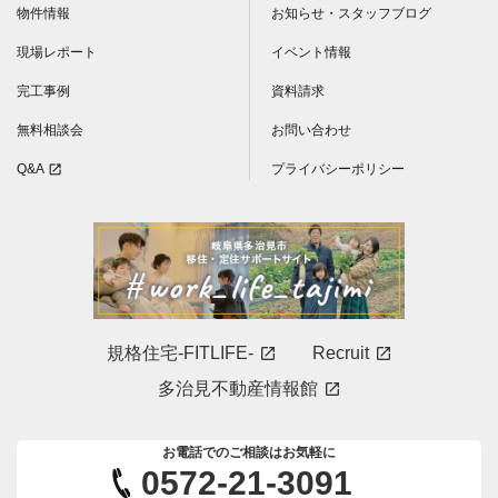
物件情報
お知らせ・スタッフブログ
現場レポート
イベント情報
完工事例
資料請求
無料相談会
お問い合わせ
Q&A
プライバシーポリシー
open_in_new
規格住宅-FITLIFE-
Recruit
open_in_new
open_in_new
多治見不動産情報館
open_in_new
お電話でのご相談はお気軽に
0572-21-3091