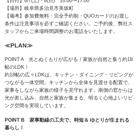
【日付】6/7(土)・8(日) 10:00〜17:00
【場所】岐阜県多治見市美坂町
【備考】参加費無料・完全予約制・QUOカードのお渡し
条件は注意事項を必ずご確認ください。ご予約後、弊社ス
タッフからご来場時間調整のお電話をいたします。
≪PLAN≫
POINT A 光とぬくもりが広がる！家族が自然と集う約18
帖のLDK！
約18帖の広々LDKは、キッチン・ダイニング・リビングが
つながる一体空間。キッチンから全体を見渡せる配置で、
家事をしながら家族の様子を見守れます。南側の窓からは
光が差し込み、自然と家族が集まる、明るく心地よいリビ
ング空間を実現しています。
POINT B 家事動線の工夫で、時短＆ ゆとりが生まれる
暮らし！