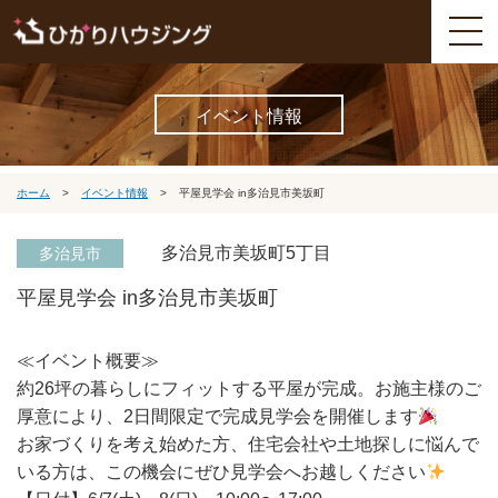
イベント情報
ホーム
>
イベント情報
>
平屋見学会 in多治見市美坂町
多治見市美坂町5丁目
多治見市
平屋見学会 in多治見市美坂町
≪イベント概要≫
約26坪の暮らしにフィットする平屋が完成。お施主様のご
厚意により、2日間限定で完成見学会を開催します
お家づくりを考え始めた方、住宅会社や土地探しに悩んで
いる方は、この機会にぜひ見学会へお越しください