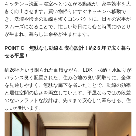
キッチン→洗面→浴室へとつながる動線が、家事効率を大
きく向上させます。買い物帰りにすぐキッチンへ移動で
き、洗濯や掃除の動線も短くコンパクトに。日々の家事が
スムーズになることで、忙しい毎日にも心と時間にゆとり
が生まれ、暮らしに余裕が生まれます。
POINT C 無駄なし動線＆ 安心設計！約2 6 坪で広く暮ら
せる平屋！
約26坪という限られた面積ながら、LDK・収納・水回りが
バランス良く配置された、住み心地の良い間取りに。全体
を見通しやすく、無駄な廊下を省いたことで、動線の効率
と居住空間の広さを両立しています。平屋ならではの段差
のないフラットな設計は、先々まで安心して暮らせる、住
まいが叶います。