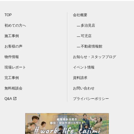
TOP
会社概要
初めての方へ
多治見店
施工事例
可児店
お客様の声
不動産情報館
物件情報
お知らせ・スタッフブログ
現場レポート
イベント情報
完工事例
資料請求
無料相談会
お問い合わせ
Q&A
プライバシーポリシー
open_in_new