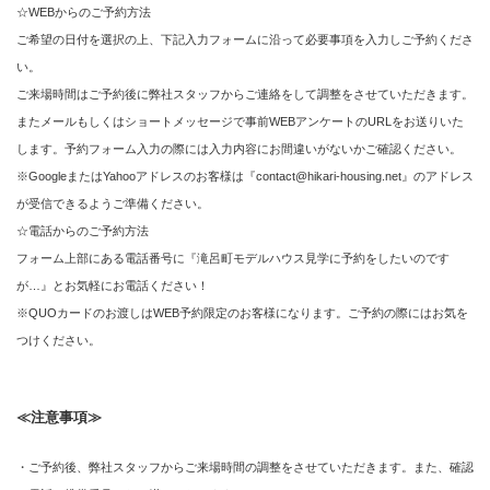
☆WEBからのご予約方法
ご希望の日付を選択の上、下記入力フォームに沿って必要事項を入力しご予約くださ
い。
ご来場時間はご予約後に弊社スタッフからご連絡をして調整をさせていただきます。
またメールもしくはショートメッセージで事前WEBアンケートのURLをお送りいた
します。予約フォーム入力の際には入力内容にお間違いがないかご確認ください。
※GoogleまたはYahooアドレスのお客様は『contact@hikari-housing.net』のアドレス
が受信できるようご準備ください。
☆電話からのご予約方法
フォーム上部にある電話番号に『滝呂町モデルハウス見学に予約をしたいのです
が…』とお気軽にお電話ください！
※QUOカードのお渡しはWEB予約限定のお客様になります。ご予約の際にはお気を
つけください。
≪注意事項≫
・ご予約後、弊社スタッフからご来場時間の調整をさせていただきます。また、確認