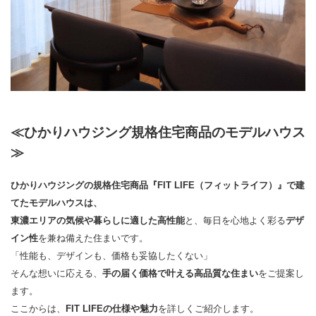
≪ひかりハウジング規格住宅商品のモデルハウス
≫
ひかりハウジングの規格住宅商品『FIT LIFE（フィットライフ）』で建
てたモデルハウスは、
東濃エリアの気候や暮らしに適した高性能
と、毎日を心地よく彩る
デザ
イン性
を兼ね備えた住まいです。
「性能も、デザインも、価格も妥協したくない」
そんな想いに応える、
手の届く価格で叶える高品質な住まい
をご提案し
ます。
ここからは、
FIT LIFEの仕様や魅力
を詳しくご紹介します。