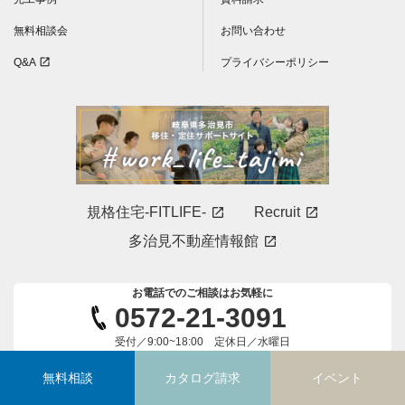
無料相談会
お問い合わせ
Q&A
プライバシーポリシー
open_in_new
規格住宅-FITLIFE-
Recruit
open_in_new
open_in_new
多治見不動産情報館
open_in_new
お電話でのご相談はお気軽に
0572-21-3091
受付／9:00~18:00 定休日／水曜日
無料相談
カタログ請求
イベント
Copyright (c) ひかりハウジング株式会社. All Rights Reserved.