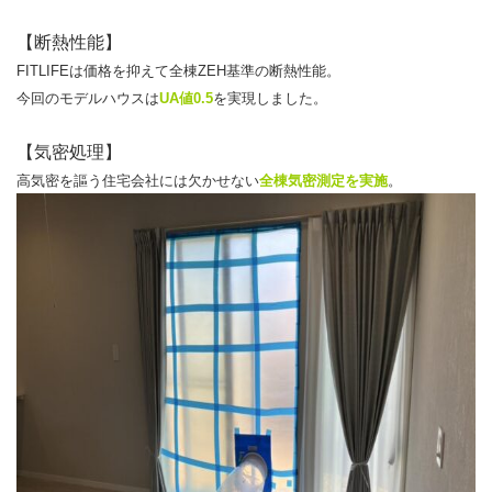
【断熱性能】
FITLIFEは価格を抑えて全棟ZEH基準の断熱性能。
今回のモデルハウスは
UA値0.5
を実現しました。
【気密処理】
高気密を謳う住宅会社には欠かせない
全棟気密測定を実施
。