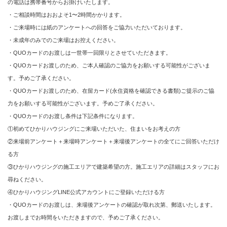
の電話は携帯番号からお掛けいたします。
・ご相談時間はおおよそ1〜2時間かかります。
・ご来場時には紙のアンケートへの回答をご協力いただいております。
・未成年のみでのご来場はお控えください。
・QUOカードのお渡しは一世帯一回限りとさせていただきます。
・QUOカードお渡しのため、ご本人確認のご協力をお願いする可能性がございま
す。予めご了承ください。
・QUOカードお渡しのため、在留カード(永住資格を確認できる書類)ご提示のご協
力をお願いする可能性がございます。予めご了承ください。
・QUOカードのお渡し条件は下記条件になります。
①初めてひかりハウジングにご来場いただいた、住まいをお考えの方
②来場前アンケート＋来場時アンケート＋来場後アンケートの全てにご回答いただけ
る方
③ひかりハウジングの施工エリアで建築希望の方。施工エリアの詳細はスタッフにお
尋ねください。
④ひかりハウジングLINE公式アカウントにご登録いただける方
・QUOカードのお渡しは、来場後アンケートの確認が取れ次第、郵送いたします。
お渡しまでお時間をいただきますので、予めご了承ください。