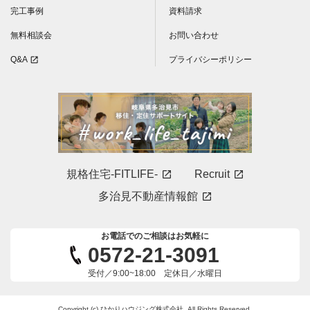
完工事例
資料請求
無料相談会
お問い合わせ
Q&A
プライバシーポリシー
open_in_new
規格住宅-FITLIFE-
Recruit
open_in_new
open_in_new
多治見不動産情報館
open_in_new
お電話でのご相談はお気軽に
0572-21-3091
受付／9:00~18:00 定休日／水曜日
Copyright (c) ひかりハウジング株式会社. All Rights Reserved.