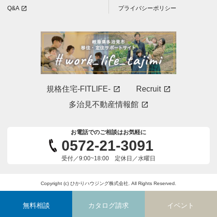
Q&A
プライバシーポリシー
open_in_new
規格住宅-FITLIFE-
Recruit
open_in_new
open_in_new
多治見不動産情報館
open_in_new
お電話でのご相談はお気軽に
0572-21-3091
受付／9:00~18:00 定休日／水曜日
Copyright (c) ひかりハウジング株式会社. All Rights Reserved.
無料相談
カタログ請求
イベント