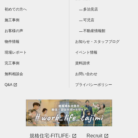
初めての方へ
多治見店
施工事例
可児店
お客様の声
不動産情報館
物件情報
お知らせ・スタッフブログ
現場レポート
イベント情報
完工事例
資料請求
無料相談会
お問い合わせ
Q&A
プライバシーポリシー
open_in_new
規格住宅-FITLIFE-
Recruit
open_in_new
open_in_new