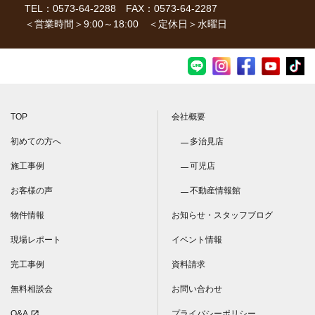
TEL：0573-64-2288
FAX：0573-64-2287
＜営業時間＞9:00～18:00 ＜定休日＞水曜日
TOP
会社概要
初めての方へ
多治見店
施工事例
可児店
お客様の声
不動産情報館
物件情報
お知らせ・スタッフブログ
現場レポート
イベント情報
完工事例
資料請求
無料相談会
お問い合わせ
Q&A
プライバシーポリシー
open_in_new