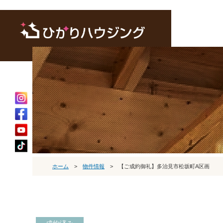
ホーム
>
物件情報
>
【ご成約御礼】多治見市松坂町A区画