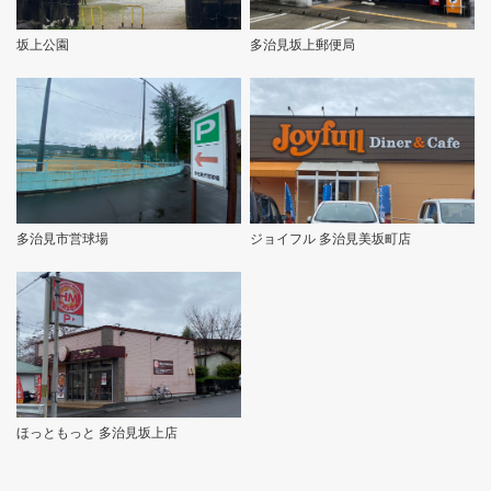
坂上公園
多治見坂上郵便局
多治見市営球場
ジョイフル 多治見美坂町店
ほっともっと 多治見坂上店