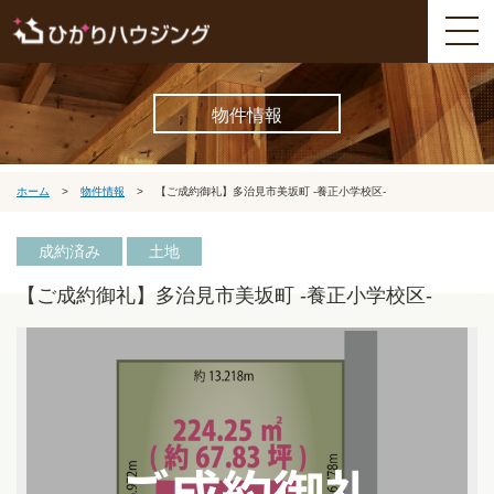
物件情報
ホーム
>
物件情報
>
【ご成約御礼】多治見市美坂町 -養正小学校区-
成約済み
土地
【ご成約御礼】多治見市美坂町 -養正小学校区-