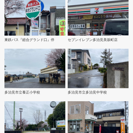
東鉄バス『総合グランド口』停
セブンイレブン多治見美坂町店
多治見市立養正小学校
多治見市立多治見中学校