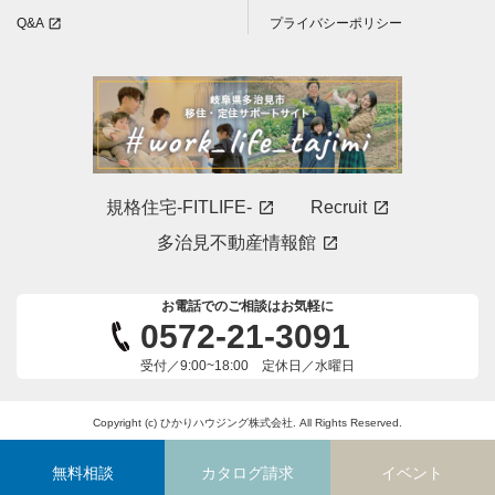
Q&A
プライバシーポリシー
open_in_new
規格住宅-FITLIFE-
Recruit
open_in_new
open_in_new
多治見不動産情報館
open_in_new
お電話でのご相談はお気軽に
0572-21-3091
受付／9:00~18:00 定休日／水曜日
Copyright (c) ひかりハウジング株式会社. All Rights Reserved.
無料相談
カタログ請求
イベント