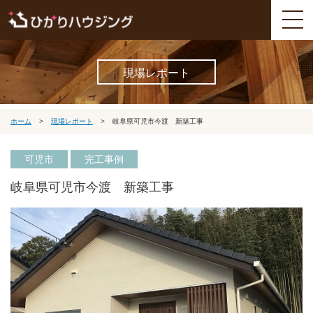
現場レポート
ホーム
>
現場レポート
>
岐阜県可児市今渡 新築工事
可児市
完工事例
岐阜県可児市今渡 新築工事