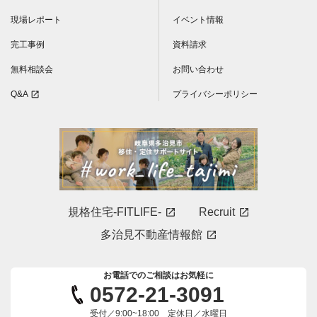
現場レポート
イベント情報
完工事例
資料請求
無料相談会
お問い合わせ
Q&A
プライバシーポリシー
open_in_new
規格住宅-FITLIFE-
Recruit
open_in_new
open_in_new
多治見不動産情報館
open_in_new
お電話でのご相談はお気軽に
0572-21-3091
受付／9:00~18:00 定休日／水曜日