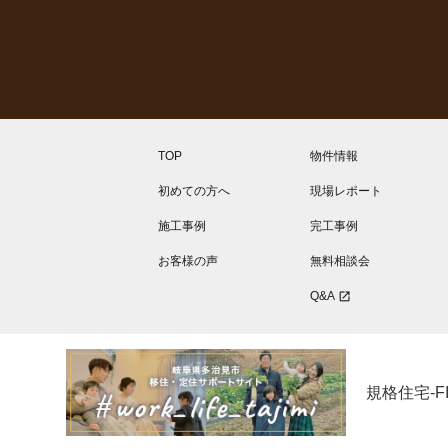
TOP
物件情報
初めての方へ
現場レポート
施工事例
完工事例
お客様の声
無料相談会
Q&A
open_in_new
規格住宅-FIT