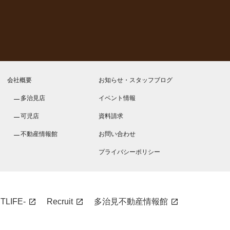
会社概要
お知らせ・スタッフブログ
多治見店
イベント情報
可児店
資料請求
不動産情報館
お問い合わせ
プライバシーポリシー
LIFE-
Recruit
多治見不動産情報館
open_in_new
open_in_new
open_in_new