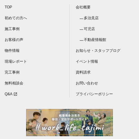
TOP
会社概要
初めての方へ
多治見店
施工事例
可児店
お客様の声
不動産情報館
物件情報
お知らせ・スタッフブログ
現場レポート
イベント情報
完工事例
資料請求
無料相談会
お問い合わせ
Q&A
プライバシーポリシー
open_in_new