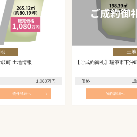
地
完売物件
土地
岐町 土地情報
【ご成約御礼】瑞浪市下沖
1,080万円
価格
成
物件詳細へ
物件詳細へ